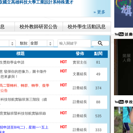
錄取國立高雄科技大學工業設計系特殊選才
» 更多
息
校外教師研習公告
校外學生活動訊息
類別:
標題
發佈
點閱
先生獎助學金申請
實習主任
81
玩創意 發揮你的想像力」圖卡徵件
文書組長
49
等您來參與！
一、高二暨轉科、轉群、轉學、復學
註冊組長
374
號公告
暨科技領航實驗班第三階段（續
註冊組長
88
告
教育實驗班暨科技領航實驗班錄
註冊組長
535
招申請至8/4(二)，星期一~五上
註冊組長
333
報名