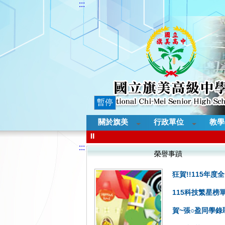
:::
暫停
關於旗美
行政單位
教學
⏸
:::
榮譽事蹟
狂賀!!115年
115科技繁星榜
賀~張○盈同學錄