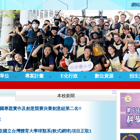
網站
單位
專案計畫
E化行政
數位資源
招生
:::
本校新聞
度全國專題實作及創意競賽決賽創意組第二名!!
單
取國立台灣體育大學球類系(軟式網球)項目正取1