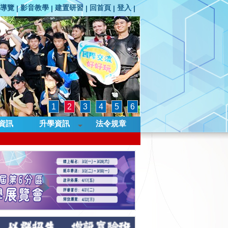
導覽
影音教學
建置研習
回首頁
登入
|
|
|
|
|
1
2
3
4
5
6
資訊
升學資訊
法令規章