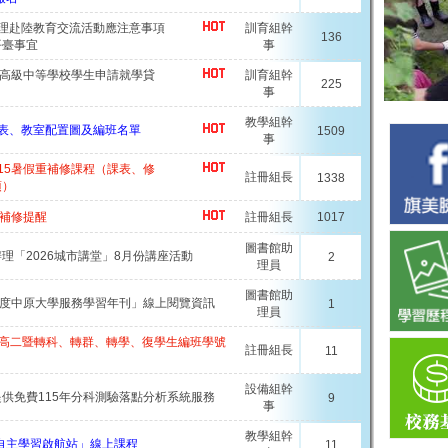
辦理赴陸教育交流活動應注意事項
訓育組幹
136
平臺事宜
事
度高級中等學校學生申請就學貸
訓育組幹
225
事
教學組幹
暑輔課表、教室配置圖及編班名單
1509
事
15暑假重補修課程（課表、修
註冊組長
1338
項）
重補修提醒
註冊組長
1017
圖書館助
理「2026城市講堂」8月份講座活動
2
理員
圖書館助
年度中原大學服務學習年刊」線上閱覽資訊
1
理員
一、高二暨轉科、轉群、轉學、復學生編班學號
註冊組長
11
設備組幹
供免費115年分科測驗落點分析系統服務
9
事
教學組幹
假自主學習啟航站」線上課程
11