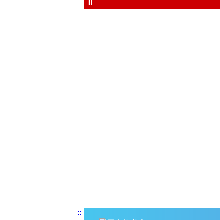
⏸
:::