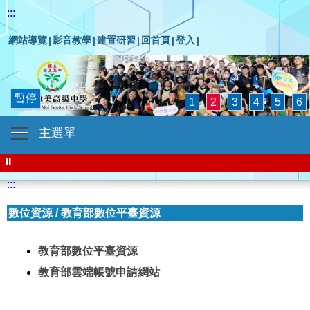
:::
網站導覽
|
影音教學
|
建置研習
|
回首頁
|
登入
|
暫停
1
2
3
4
5
6
主選單
⏸
:::
數位資源
/
教育部數位平臺資源
教育部數位平臺資源
教育部雲端帳號申請網站