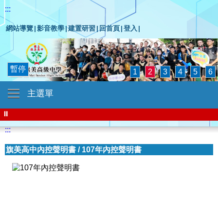
:::
網站導覽
|
影音教學
|
建置研習
|
回首頁
|
登入
|
暫停
1
2
3
4
5
6
主選單
⏸
:::
旗美高中內控聲明書
/
107年內控聲明書