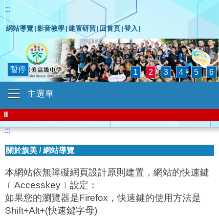
:::
網站導覽
|
影音教學
|
建置研習
|
回首頁
|
登入
|
暫停
1
2
3
4
5
6
主選單
⏸
:::
關於旗美
/
網站導覽
本網站依無障礙網頁設計原則建置，網站的快速鍵
﹝Accesskey﹞設定：
如果您的瀏覽器是Firefox，快速鍵的使用方法是
Shift+Alt+(快速鍵字母)