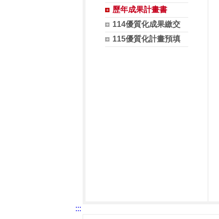
歷年成果計畫書
114優質化成果繳交
115優質化計畫預填
:::