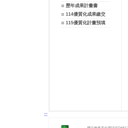
歷年成果計畫書
114優質化成果繳交
115優質化計畫預填
:::
國立旗美高中電話(07)6612