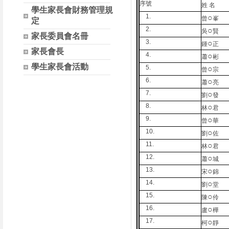
序號
姓 名
學生家長會財務管理規
1.
○
曾
峯
定
2.
○
吳
賢
家長委員會名冊
3.
○
鍾
正
家長會長
4.
○
蕭
彬
學生家長會活動
5.
○
曾
宗
6.
○
蕭
亮
7.
○
劉
發
8.
○
林
君
9.
○
曾
華
10.
○
劉
佐
11.
○
林
君
12.
○
蕭
城
13.
○
宋
錦
14.
○
劉
堂
15.
○
陳
伶
16.
○
盧
樺
17.
○
柯
靜