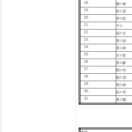
18.
○
陳
睿
19.
○
朱
宜
20.
○
李
彰
21.
○
于
22.
○
張
文
23.
○
黃
如
24.
○
黃
帥
25.
○
古
富
26.
○
吳
齡
27.
○
劉
伶
28.
○
劉
茂
29.
○
簡
綺
30.
○
阮
芳
31.
○
黃
榮