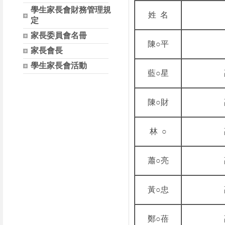
學生家長會財務管理規
姓 名
定
家長委員會名冊
陳○平
家長會長
學生家長會活動
藍○星
陳○財
林 ○
蕭○亮
黃○忠
鄭○蓓