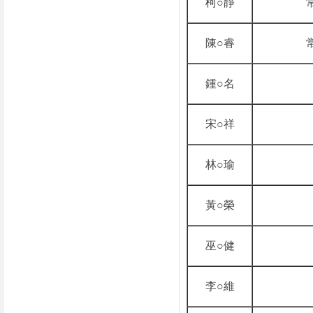
柯○靜
陳○睿
鍾○名
宋○祥
林○瑜
黃○榮
巫○健
李○維