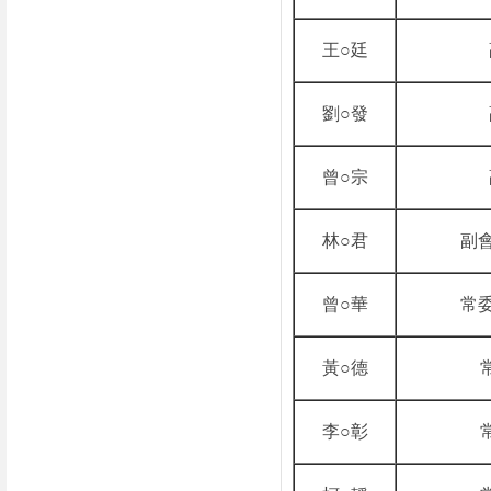
王○廷
劉○發
曾○宗
林○君
副
曾○華
常
黃○德
李○彰