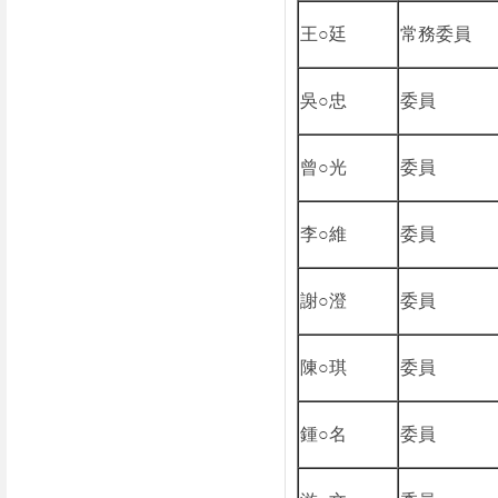
王○廷
常務委員
吳○忠
委員
曾○光
委員
李○維
委員
謝○澄
委員
陳○琪
委員
鍾○名
委員