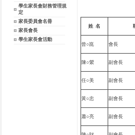
學生家長會財務管理規
定
家長委員會名冊
姓 名
家長會長
學生家長會活動
曾○崑
會長
陳○縈
副會長
任○美
副會長
黃○忠
副會長
蕭○亮
副會長
陳○財
副會長