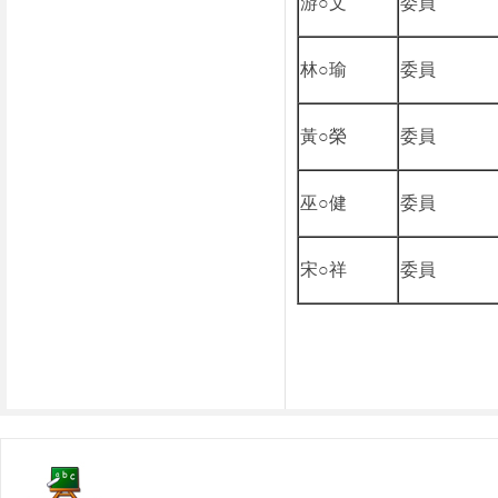
游○文
委員
林○瑜
委員
黃○榮
委員
巫○健
委員
宋○祥
委員