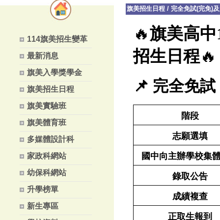
旗美招生日程
/
完全免試(完免)及
🔥
旗美高中
114旗美招生變革
🔥
招生日程
最新消息
旗美入學獎學金
📌
完全免試
旗美招生日程
旗美實驗班
階段
旗美體育班
志願選填
多媒體設計科
國中向主辦學校集
家政科網站
幼保科網站
錄取公告
升學榜單
成績複查
新生專區
正取生報到