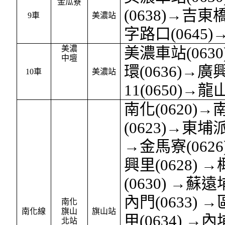
金瓜寮
(0638)→吉東
9車
美濃站
字路口(0645
美濃
美濃車站(063
中壇
環(0636)→廣
10車
美濃站
11(0650)→
南化(0620)→
(0623)→東埔派
→金馬寮(0626
興里(0628) →
(0630) →蘇遠埔
內門(0633) 
南化
南化線
旗山
旗山站
甲(0634) →內
北站