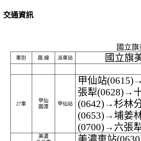
交通資訊
國立旗
國立旗美
車別
路 線
派車站
甲仙站(0615)
張犁(0628)→
甲仙
(0642)→杉林分
27車
甲仙站
圓潭
(0653)→埔姜
(0700)→六張
美濃
美濃車站(063