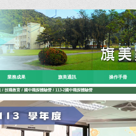
業務成果
旗美通訊
操作手冊
果
/
技職教育
/
國中職探體驗營
/
113-2國中職探體驗營