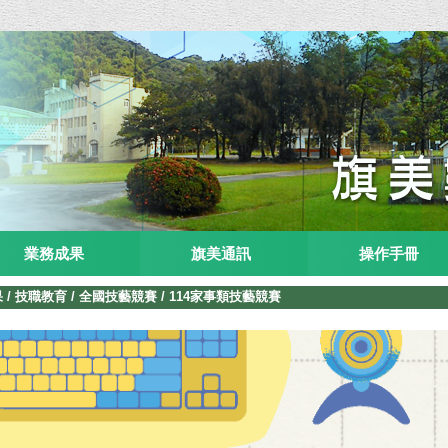
業務成果
旗美通訊
操作手冊
果
/
技職教育
/
全國技藝競賽
/
114家事類技藝競賽