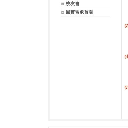
辦
校友會
切
回實習處首頁
(
定
提
(
舉
加
(
確
培