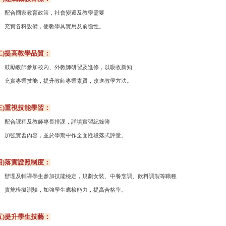
合國家教育政策，社會變遷及教學需要
實各科設備，使教學具實用及前瞻性。
二)提高教學品質：
勵教師參加校內、外教師研習及進修，以吸收新知
實專業技能，提升教師專業素質，改進教學方法。
三)重視技能學習：
合課程及教師專長排課，詳填實習紀錄簿
強實習內容，並於學期中作全面性段落式評量。
四)落實證照制度：
理及輔導學生參加技能檢定，規劃女裝、中餐烹調、
飲料調製等職種
實施模擬測驗，加強學生應檢能力，提高合格率。
五)提升學生技藝：