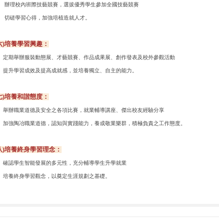
理校內班際技藝競賽，選拔優秀學生參加全國技藝競賽
磋學習心得，加強培植造就人才。
六)培養學習興趣：
期舉辦服裝動態展、才藝競賽、作品成果展、創作發表及校外參觀活動
升學習成效及提高成就感，
並培養獨立、自主的能力。
七)培養和諧態度：
辦職業道德及安全之各項比賽，就業輔導講座、傑出校友經驗分享
強陶冶職業道德，認知與實踐能力，
養成敬業樂群，積極負責之工作態度。
八)培養終身學習理念：
認學生智能發展的多元性，充分輔導學生升學就業
養終身學習觀念，以奠定生涯規劃之基礎。