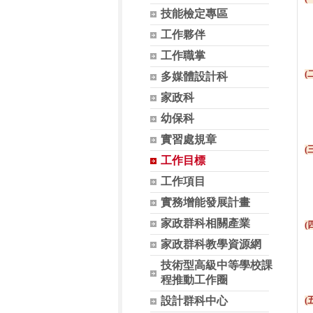
技能檢定專區
配
工作夥伴
充
工作職掌
(
多媒體設計科
鼓
家政科
充
幼保科
實習處規章
(
工作目標
配
工作項目
加
實務增能發展計畫
家政群科相關產業
(
家政群科教學資源網
辦
技術型高級中等學校課
程推動工作圈
設計群科中心
(