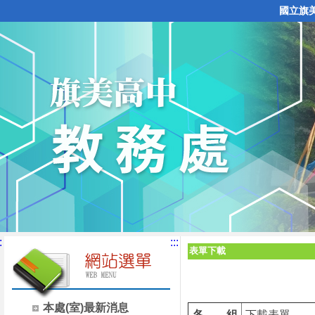
國立旗
:
:::
表單下載
本處(室)最新消息
各 組
下載表單