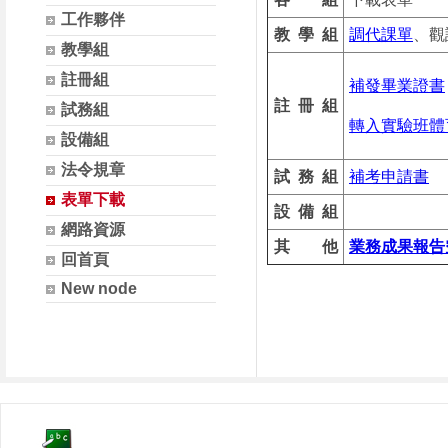
工作夥伴
教 學 組
調代課單
、觀
教學組
註冊組
補發畢業證書
註 冊 組
試務組
轉入實驗班體
設備組
法令規章
試 務 組
補
考申請書
表單下載
設 備 組
網路資源
其 他
業務成果報告
回首頁
New node