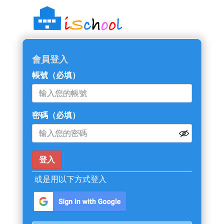
::: 跳過主導覽區塊
會員登入
帳號
（必填）
密碼
（必填）
或是用以下方式登入