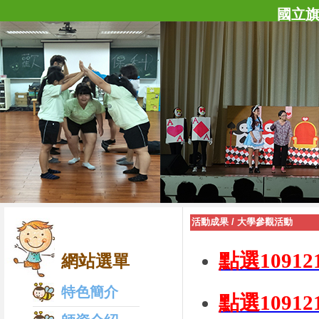
國立
活動成果
/
大學參觀活動
點選109
網站選單
特色簡介
點選109