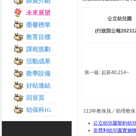
師資介紹
未來展望
公立幼兒園
榮譽榜單
(
行政院公報
20231
教育目標
課程規劃
活動成果
第一級
:
起薪
40,214~
教學設備
好站連結
回首頁
幼保科IG
113
年教保員／助理教保
公立幼兒園契約幼
非營利幼兒園實施