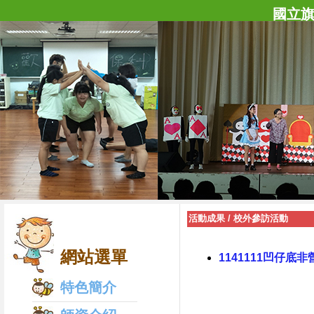
國立
活動成果
/
校外參訪活動
網站選單
1141111凹仔
特色簡介