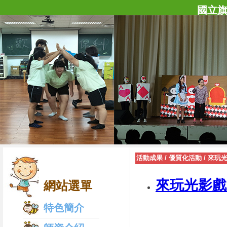
國立
活動成果
/
優質化活動
/
來玩
來玩光影戲
網站選單
特色簡介