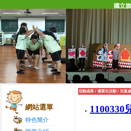
國立
活動成果
/
優質化活動
/
兒童
網站選單
11003
特色簡介