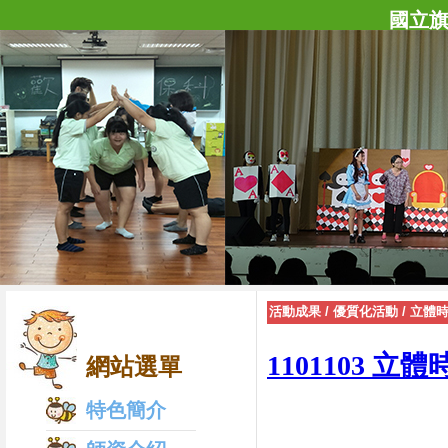
國立
活動成果
/
優質化活動
/
立體
1101103 
網站選單
特色簡介