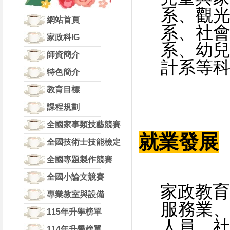
系、觀
網站首頁
系、
社
家政科IG
系、幼
師資簡介
計系等
特色簡介
教育目標
課程規劃
全國家事類技藝競賽
就業發展
全國技術士技能檢定
全國專題製作競賽
全國小論文競賽
家政教育
專業教室與設備
服務業
115年升學榜單
人員、
114年升學榜單