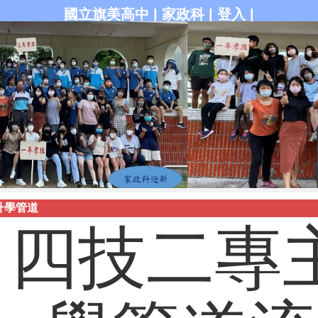
國立旗美高中
|
家政科
|
登入
|
升學管道
四技二專