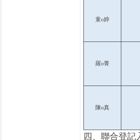
童o婷
羅o菁
陳o真
四、聯合登記