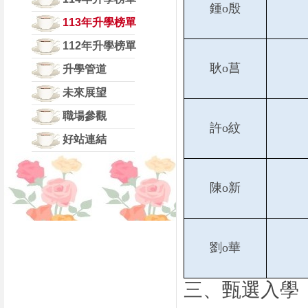
鍾o殷
113年升學榜單
112年升學榜單
耿o菖
升學管道
未來展望
職場參觀
許o紋
好站連結
陳o新
劉o華
三、甄選入學