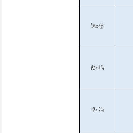
陳o慈
蔡o瑀
卓o涓