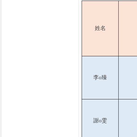
姓名
李o臻
謝o雯