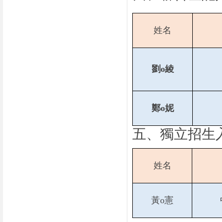
姓名
劉o綾
鄭o妮
五、獨立招生
姓名
黃o憲