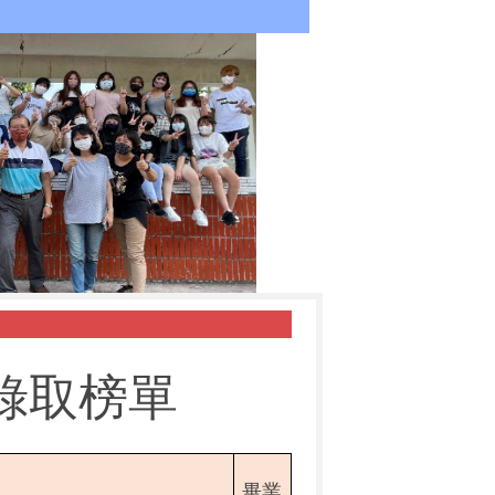
錄取榜單
畢業