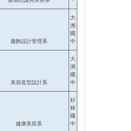
寵物照護與美容系
大
洲
國
服飾設計管理系
中
大
洲
國
美容造型設計系
中
杉
林
國
健康美容系
中