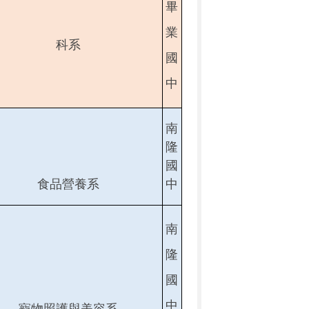
畢
業
科系
國
中
南
隆
國
食品營養系
中
南
隆
國
中