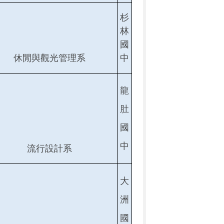
杉
林
國
休閒與觀光管理系
中
龍
肚
國
中
流行設計系
大
洲
國