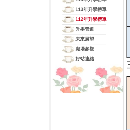
113年升學榜單
112年升學榜單
升學管道
未來展望
職場參觀
好站連結