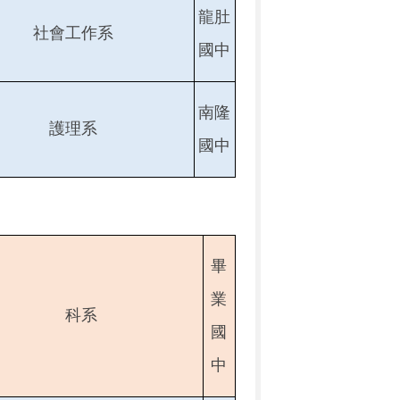
龍肚
社會工作系
國中
南隆
護理系
國中
畢
業
科系
國
中