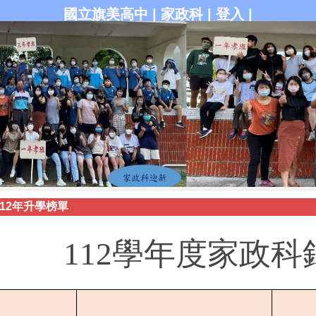
國立旗美高中
|
家政科
|
登入
|
112年升學榜單
112
學年度家政科