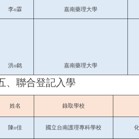
李o霖
嘉南藥理大學
洪o銘
嘉南藥理大學
五、聯合登記入學
姓名
錄取學校
陳o佳
國立台南護理專科學校