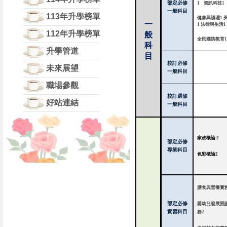
部定必修
1
資訊科技
1
一般科目
113年升學榜單
健康與護理
1
一
1
法律與生活
1
112年升學榜單
般
全民國防教育
科
升學管道
目
校訂必修
未來展望
一般科目
職場參觀
校訂選修
好站連結
一般科目
家政概論
2
部定必修
專業科目
色彩概論
2
膳食與營養實
部定必修
嬰幼兒發展照
實習科目
務
2