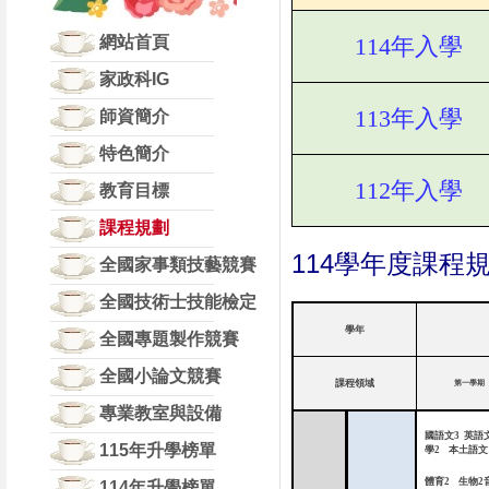
網站首頁
114
年入學
家政科IG
113
年入學
師資簡介
特色簡介
112
年入學
教育目標
課程規劃
114學年度課程
全國家事類技藝競賽
全國技術士技能檢定
學年
全國專題製作競賽
全國小論文競賽
課程領域
第一學期
專業教室與設備
國語文
3
英語
115年升學榜單
學
2
本土語文
體育
2
生物
2
114年升學榜單