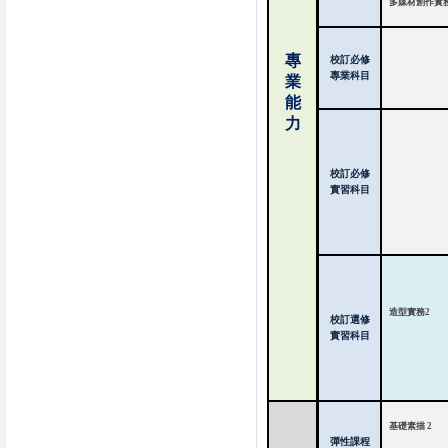
多媒材創作實
專
校訂必修
專業科目
業
能
力
校訂必修
實習科目
造型實務
2
校訂選修
實習科目
基礎素描
2
彈性課程