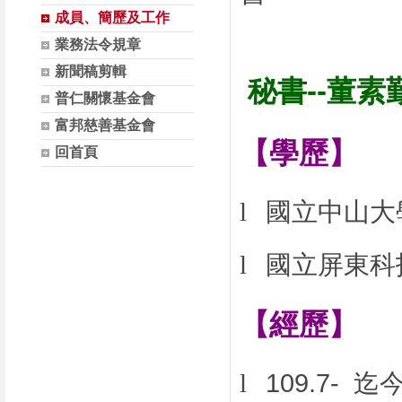
成員、簡歷及工作
業務法令規章
新聞稿剪輯
秘書
--
董素
普仁關懷基金會
富邦慈善基金會
【學歷】
回首頁
l
國立中山大
l
國立屏東科
【經歷】
l
109.7- 迄