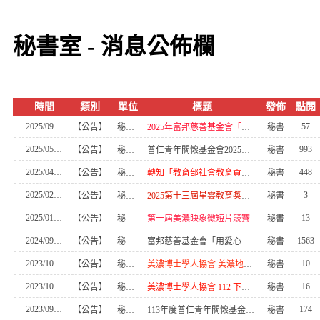
秘書室 - 消息公佈欄
時間
類別
單位
標題
發佈
點閱
2025/09/01
57
【公告】
秘書室
2025年富邦慈善基金會「用愛心做朋友」獎助金
秘書
2025/05/09
993
【公告】
秘書室
普仁青年關懷基金會2025年育成計畫-申請說明
秘書
2025/04/28
448
【公告】
秘書室
轉知「教育部社會教育貢獻獎實施要點」部分規定修正
秘書
2025/02/12
3
【公告】
秘書室
2025第十三屆星雲教育獎遴選辦法
秘書
2025/01/20
13
【公告】
秘書室
第一屆美濃映象微短片競賽
秘書
2024/09/02
1563
【公告】
秘書室
富邦慈善基金會「用愛心做朋友」獎助金
秘書
2023/10/04
10
【公告】
秘書室
美濃博士學人協會 美濃地區推薦模範新住民獎助學金
秘書
2023/10/04
16
【公告】
秘書室
美濃博士學人協會 112 下半 年度獎學金申請
秘書
2023/09/21
174
【公告】
秘書室
113年度普仁青年關懷基金會「大手拉小手助學計畫」
秘書