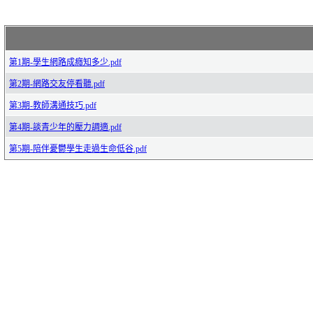
第1期-學生網路成癮知多少.pdf
第2期-網路交友停看聽.pdf
第3期-教師溝通技巧.pdf
第4期-談青少年的壓力調適.pdf
第5期-陪伴憂鬱學生走過生命低谷.pdf