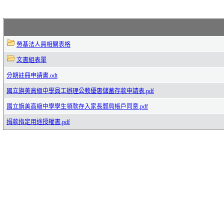
勞基法人員相關表格
文書組表單
分期註冊申請書.odt
國立旗美高級中學員工辦理公教優惠儲蓄存款申請表.pdf
國立旗美高級中學學生領款存入家長郵局帳戶同意.pdf
捐款指定用途授權書.pdf