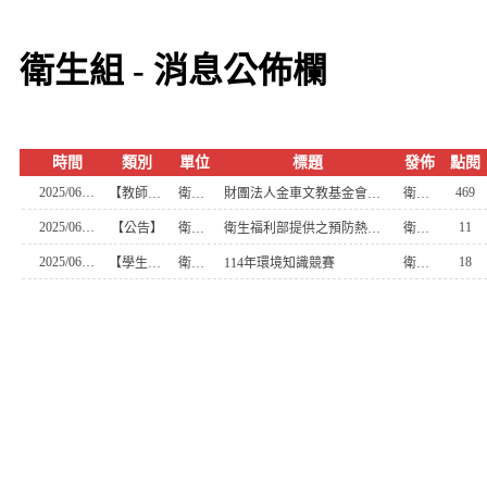
衛生組 - 消息公佈欄
時間
類別
單位
標題
發佈
點閱
2025/06/19
469
【教師活動】
衛生組
財團法人金車文教基金會「SDGs的教學設計」環境教育線上研習
衛生組長
2025/06/10
11
【公告】
衛生組
衛生福利部提供之預防熱傷害衛教宣導素材
衛生組長
2025/06/04
18
【學生活動】
衛生組
114年環境知識競賽
衛生組長