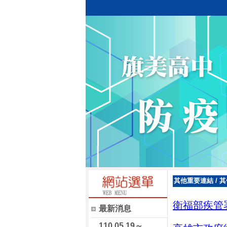
其他重要連結
/
其
衛福部疾管
最新消息
110.05.19～