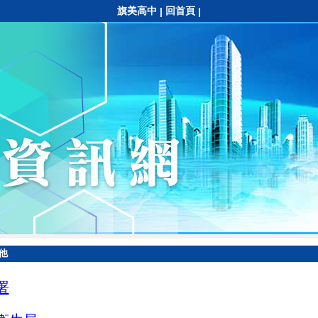
旗美高中
回首頁
|
|
他
署