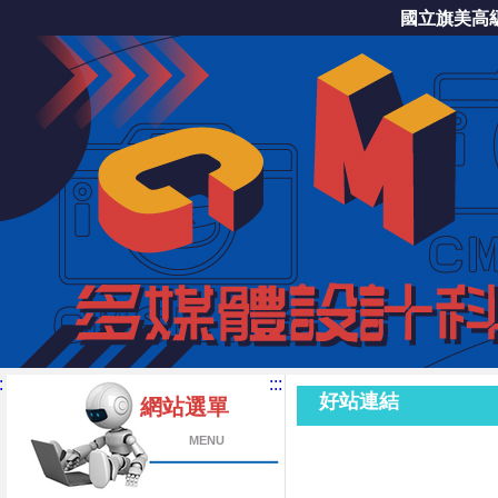
國立旗美高
:
:::
好站連結
網站選單
MENU