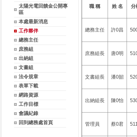
太陽光電回饋金公開專
職 稱
姓 名
分
區
本處最新消息
總務主任
許0昌
50
工作夥伴
總務主任
庶務組
庶務組長
唐0明
51
出納組
文書組
法令規章
文書組長
潘0韶
52
表單下載
網路資源
出納組長
陳0怡
53
工作目標
會議紀錄
回到總務處首頁
管理員
蔡0君
51