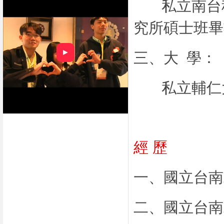
私立南台科
究所碩士
►
三、大 學：
私立輔仁大
經 歷
一、
國立台南
二、
國立台南