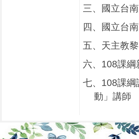
三、
國立台南
四、
國立台南
五、
天主教黎
六、
108
課綱
七、
108
課綱
動」講師