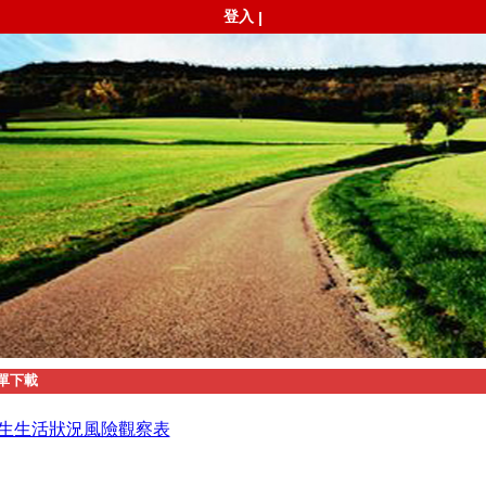
登入
|
單下載
生生活狀況風險觀察表