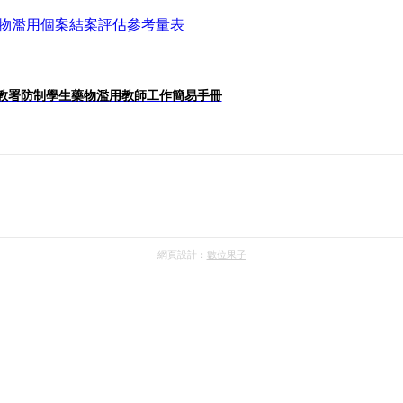
物濫用個案結案評估參考量表
教署防制學生藥物濫用教師工作簡易手冊
網頁設計：
數位果子