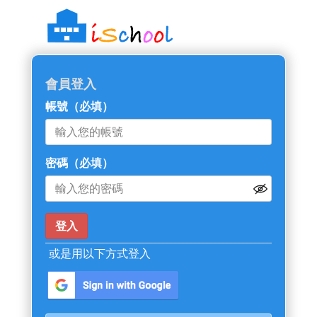
::: 跳過主導覽區塊
會員登入
帳號
（必填）
密碼
（必填）
或是用以下方式登入