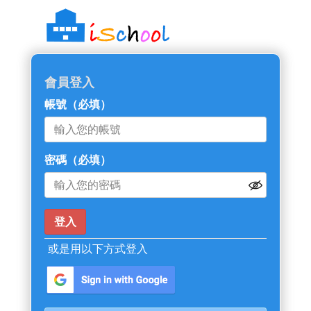
::: 跳過主導覽區塊
會員登入
帳號
（必填）
密碼
（必填）
或是用以下方式登入